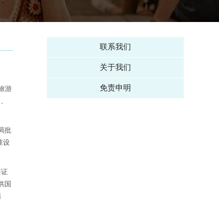
联系我们
关于我们
免责申明
旅游
团、
局批
准设
签证
供国
精